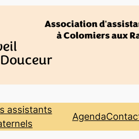
s assistants
Agenda
Contac
ternels