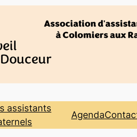
s assistants
Agenda
Contac
ternels