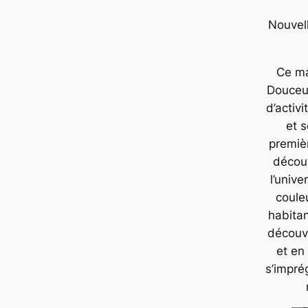
Nouvel
Ce ma
Douceu
d’activi
et 
premiè
décou
l’unive
couleu
habita
découve
et en
s’impré